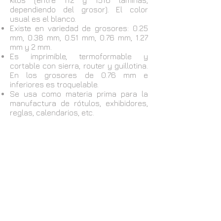
kilos (entre 112 y 1516 láminas,
dependiendo del grosor). El color
usual es el blanco.
Existe en variedad de grosores: 0.25
mm, 0.38 mm, 0.51 mm, 0.76 mm, 1.27
mm y 2 mm.
Es imprimible, termoformable y
cortable con sierra, router y guillotina.
En los grosores de 0.76 mm e
inferiores es troquelable.
Se usa como materia prima para la
manufactura de rótulos, exhibidores,
reglas, calendarios, etc.
Curridabat, Barrio San José.
San José, Costa Rica.
Contiguo a la capilla católica.
Cod. Postal 11801
Tels:
(506) 2286-1857
(506) 2271-2881
Fax: (506) 2271-2792
informacion@regueyra.net